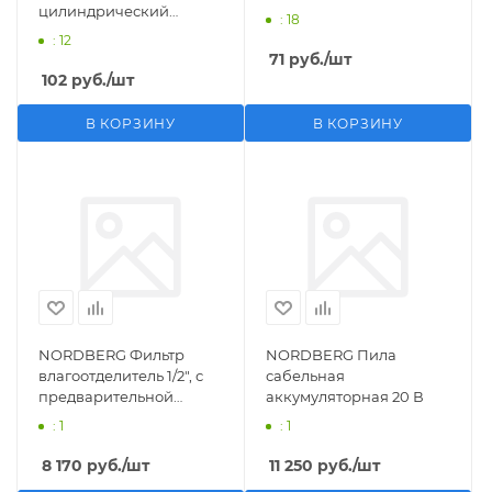
цилиндрический
: 18
M1/2">F1/4"
: 12
71
руб.
/шт
102
руб.
/шт
В КОРЗИНУ
В КОРЗИНУ
NORDBERG Фильтр
NORDBERG Пила
влагоотделитель 1/2", с
сабельная
предварительной
аккумуляторная 20 В
фильтрацией
: 1
: 1
8 170
руб.
/шт
11 250
руб.
/шт