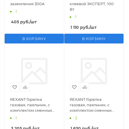
заземления 300А
клеевой ЭКСПЕРТ, 100
Вт
: 1
: 1
405
руб.
/шт
1 110
руб.
/шт
В КОРЗИНУ
В КОРЗИНУ
REXANT Горелка
REXANT Горелка
газовая, паяльник, с
газовая, паяльник, с
комплектом сменных
комплектом сменных
насадок, 11 предметов
насадок, 3 предмета
: 1
: 2
3 205
руб.
/шт
1 630
руб.
/шт