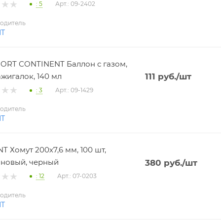
: 5
Арт.: 09-2402
одитель
NT
RT CONTINENT Баллон с газом,
ажигалок, 140 мл
111
руб.
/шт
: 3
Арт.: 09-1429
одитель
NT
T Хомут 200х7,6 мм, 100 шт,
новый, черный
380
руб.
/шт
: 12
Арт.: 07-0203
одитель
NT