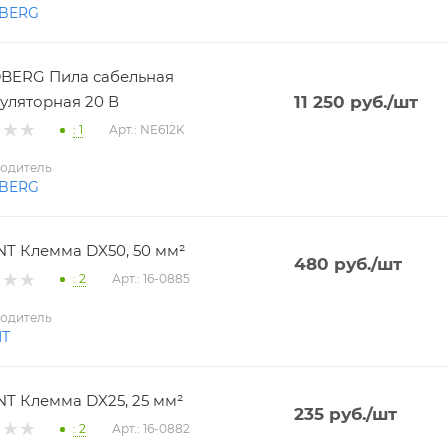
BERG
BERG Пила сабельная
уляторная 20 В
11 250
руб.
/шт
: 1
Арт.: NE612K
одитель
BERG
T Клемма DX50, 50 мм²
480
руб.
/шт
: 2
Арт.: 16-0885
одитель
NT
T Клемма DX25, 25 мм²
235
руб.
/шт
: 2
Арт.: 16-0882