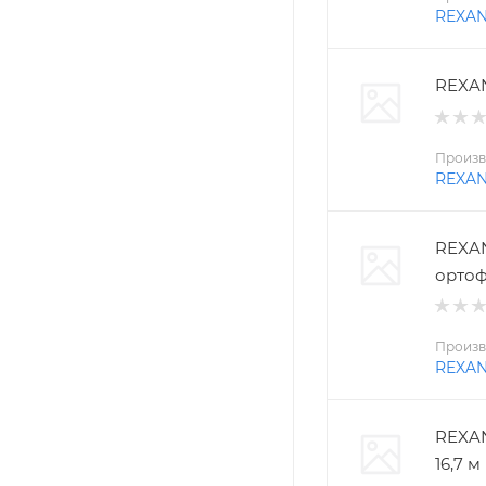
REXA
REXAN
Произв
REXA
REXAN
ортоф
Произв
REXA
REXAN
16,7 м