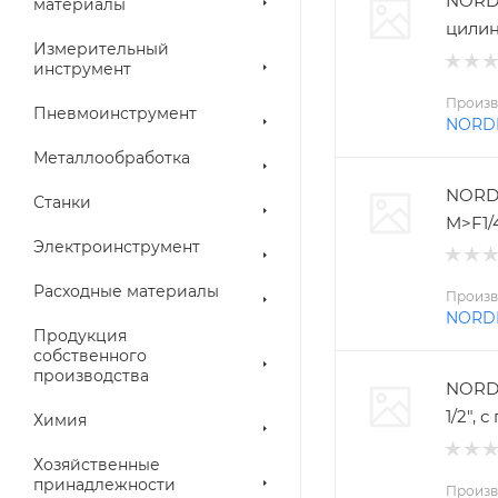
NORD
материалы
цилин
Измерительный
инструмент
Произв
Пневмоинструмент
NORD
Металлообработка
NORD
Станки
M>F1/
Электроинструмент
Расходные материалы
Произв
NORD
Продукция
собственного
производства
NORDB
1/2",
Химия
Хозяйственные
принадлежности
Произв