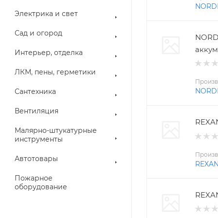
NORD
Электрика и свет
Сад и огород
NORD
аккум
Интерьер, отделка
ЛКМ, пены, герметики
Произв
NORD
Сантехника
Вентиляция
REXAN
Малярно-штукатурные
инструменты
Произв
Автотовары
REXA
Пожарное
оборудование
REXAN