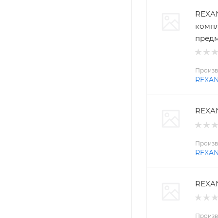
REXAN
компл
пред
Произв
REXA
REXAN
Произв
REXA
REXAN
Произв