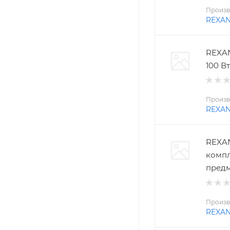
Произв
REXA
REXAN
100 Вт
Произв
REXA
REXAN
компл
пред
Произв
REXA