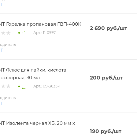
NT
T Горелка пропановая ГВП-400К
2 690
руб.
/шт
: 1
Арт.: 11-0997
одитель
NT
T Флюс для пайки, кислота
осфорная, 30 мл
200
руб.
/шт
: 1
Арт.: 09-3635-1
одитель
NT
T Изолента черная ХБ, 20 мм х
190
руб.
/шт