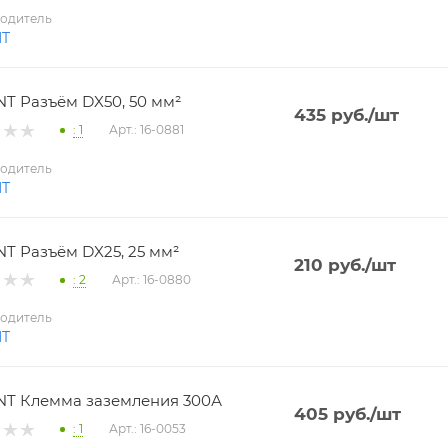
одитель
NT
T Разъём DX50, 50 мм²
435
руб.
/шт
: 1
Арт.: 16-0881
одитель
NT
T Разъём DX25, 25 мм²
210
руб.
/шт
: 2
Арт.: 16-0880
одитель
NT
T Клемма заземления 300А
405
руб.
/шт
: 1
Арт.: 16-0053