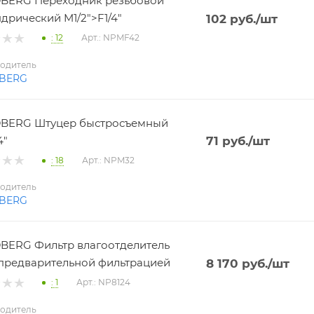
BERG Переходник резьбовой
дрический M1/2">F1/4"
102
руб.
/шт
: 12
Арт.: NPMF42
одитель
BERG
BERG Штуцер быстросъемный
4"
71
руб.
/шт
: 18
Арт.: NPM32
одитель
BERG
ERG Фильтр влагоотделитель
 с предварительной фильтрацией
8 170
руб.
/шт
: 1
Арт.: NP8124
одитель