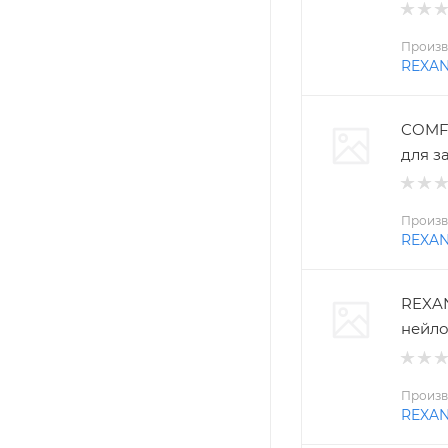
Произв
REXA
COMFO
для з
Произв
REXA
REXAN
нейло
Произв
REXA