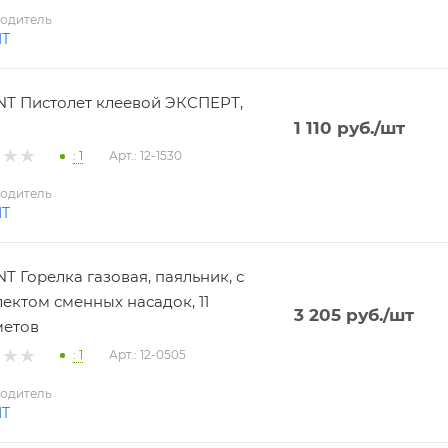
одитель
NT
T Пистолет клеевой ЭКСПЕРТ,
1 110
руб.
/шт
: 1
Арт.: 12-1530
одитель
NT
T Горелка газовая, паяльник, с
ектом сменных насадок, 11
3 205
руб.
/шт
метов
: 1
Арт.: 12-0505
одитель
NT