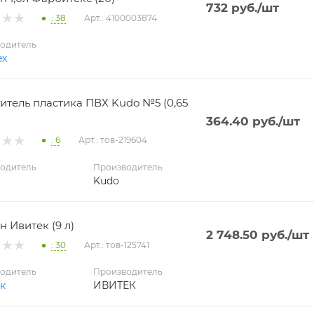
732
руб.
/шт
: 38
Арт.: 4100003874
одитель
ex
итель пластика ПВХ Kudo №5 (0,65
364.40
руб.
/шт
: 6
Арт.: тов-219604
одитель
Производитель
Kudo
н Ивитек (9 л)
2 748.50
руб.
/шт
: 30
Арт.: тов-125741
одитель
Производитель
к
ИВИТЕК