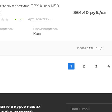
итель пластика ПВХ Kudo №10
)
364.40
руб.
/шт
: 7
Арт.: тов-219605
одитель
Производитель
Kudo
ПОКАЗАТЬ ЕЩЕ
1
2
3
4
удьте в курсе наших
кций и новостей