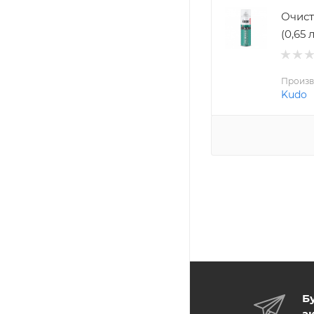
Очист
(0,65 л
Произв
Kudo
Б
а