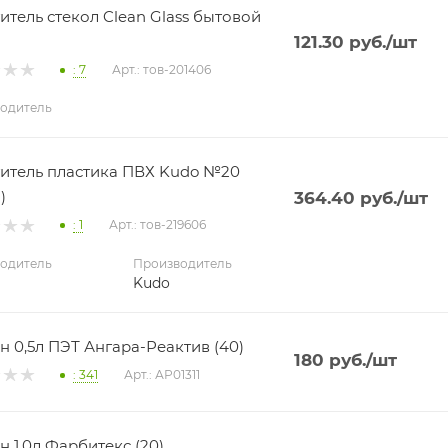
итель стекол Clean Glass бытовой
121.30
руб.
/шт
: 7
Арт.: тов-201406
одитель
итель пластика ПВХ Kudo №20
)
364.40
руб.
/шт
: 1
Арт.: тов-219606
одитель
Производитель
Kudo
Ацетон 0,5л ПЭТ Ангара-Реактив (40)
180
руб.
/шт
: 341
Арт.: АР01311
н 1,0л Фарбитекс (20)