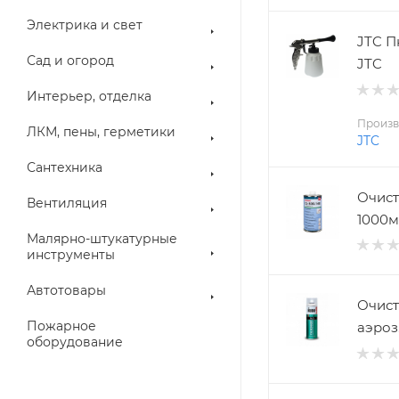
Электрика и свет
JTC П
Сад и огород
JTC
Интерьер, отделка
Произв
ЛКМ, пены, герметики
JTC
Сантехника
Очист
Вентиляция
1000мл
Малярно-штукатурные
инструменты
Автотовары
Очист
Пожарное
аэроз.
оборудование