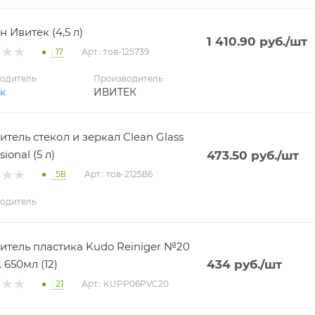
н Ивитек (4,5 л)
1 410.90
руб.
/шт
: 17
Арт.: тов-125739
одитель
Производитель
к
ИВИТЕК
итель стекол и зеркал Clean Glass
sional (5 л)
473.50
руб.
/шт
: 58
Арт.: тов-212586
одитель
итель пластика Kudo Reiniger №20
 650мл (12)
434
руб.
/шт
: 21
Арт.: KUPP06PVC20