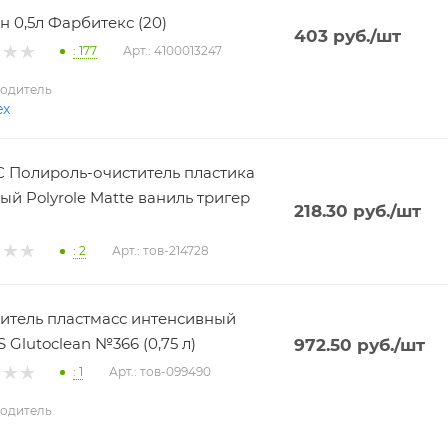
н 0,5л Фарбитекс (20)
403
руб.
/шт
: 177
Арт.: 4100013247
одитель
ex
 Полироль-очиститель пластика
ый Polyrole Matte ваниль тригер
218.30
руб.
/шт
: 2
Арт.: тов-214728
итель пластмасс интенсивный
 Glutoclean №366 (0,75 л)
972.50
руб.
/шт
: 1
Арт.: тов-099490
одитель