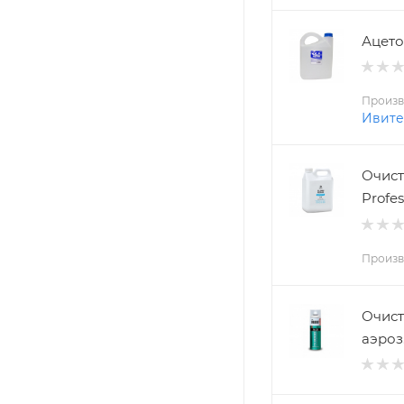
Ацето
Произв
Ивите
Очист
Profes
Произв
Очист
аэроз.