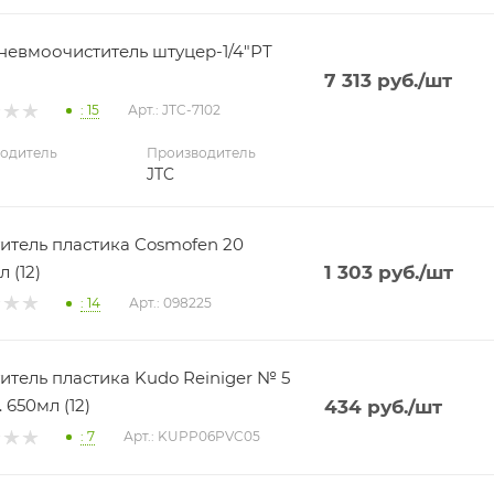
невмоочиститель штуцер-1/4"РТ
7 313
руб.
/шт
: 15
Арт.: JTC-7102
одитель
Производитель
JTC
итель пластика Cosmofen 20
 (12)
1 303
руб.
/шт
: 14
Арт.: 098225
итель пластика Kudo Reiniger № 5
 650мл (12)
434
руб.
/шт
: 7
Арт.: KUPP06PVC05