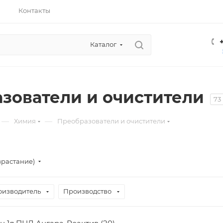
Контакты
Каталог
зователи и очистители
73
—
—
Химия
Преобразователи и очистители
зрастание)
оизводитель
Производство