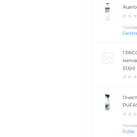
Ацето
Произв
Farbit
ГРАСС
матов
(0,6л)
Очист
PUFAS
Произв
Pufas