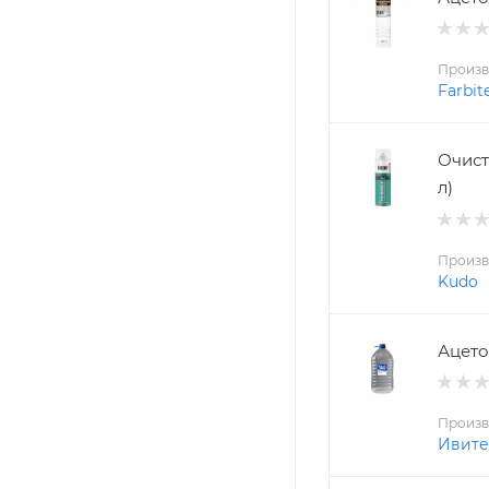
Произв
Farbit
Очист
л)
Произв
Kudo
Ацето
Произв
Ивите