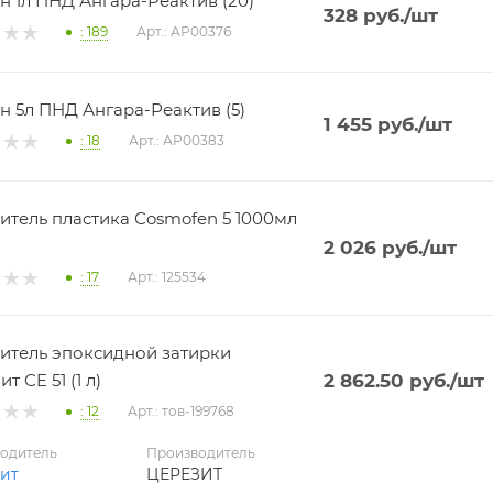
Ацетон 1л ПНД Ангара-Реактив (20)
328
руб.
/шт
: 189
Арт.: АР00376
Ацетон 5л ПНД Ангара-Реактив (5)
1 455
руб.
/шт
: 18
Арт.: АР00383
тель пластика Cosmofen 5 1000мл
2 026
руб.
/шт
: 17
Арт.: 125534
итель эпоксидной затирки
т CE 51 (1 л)
2 862.50
руб.
/шт
: 12
Арт.: тов-199768
одитель
Производитель
ит
ЦЕРЕЗИТ