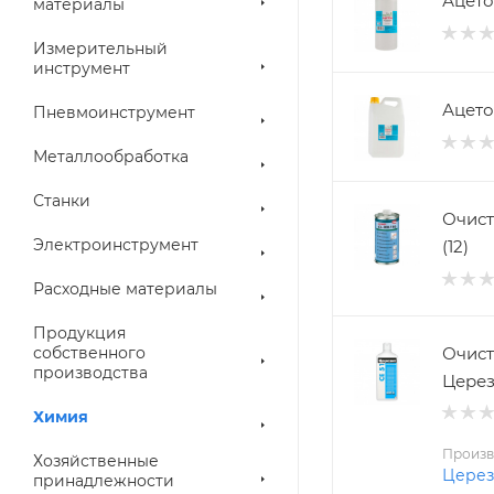
материалы
Измерительный
инструмент
Пневмоинструмент
Металлообработка
Станки
Очисти
Электроинструмент
(12)
Расходные материалы
Продукция
Очист
собственного
производства
Церези
Химия
Произв
Хозяйственные
Церез
принадлежности