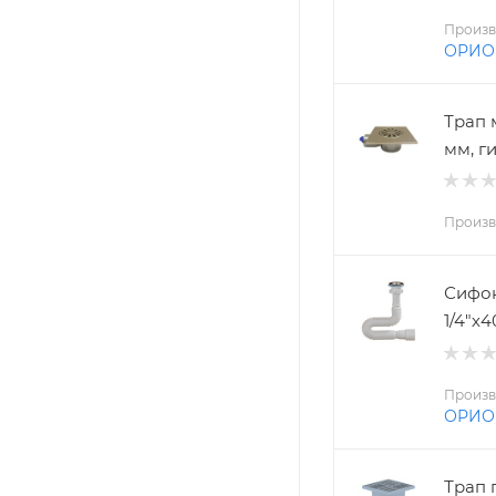
Произв
ОРИО
Трап м
мм, г
Произв
Сифон
1/4"х
Произв
ОРИО
Трап п