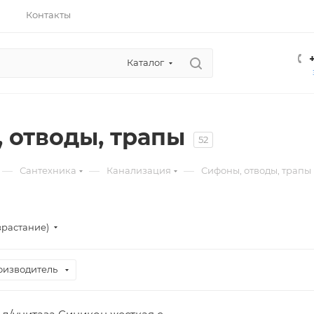
Контакты
Каталог
 отводы, трапы
52
—
—
—
Сантехника
Канализация
Сифоны, отводы, трапы
зрастание)
оизводитель