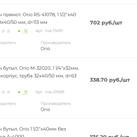
прямот. Orio RS-41078, 1 1/2"х40
0х40/50 мм, d=113 мм
702
руб.
/шт
: 12
Арт.: тов-174911
одитель
Производитель
Orio
бутыл. Orio М-32020, 1 1/4"х32мм,
корпус, труба 32х40/50 мм, d=63
338.70
руб.
/шт
: 31
Арт.: тов-211589
одитель
Производитель
Orio
 бутыл. Orio 1 1/2"х40мм без
ка А-4000
176.20
руб.
/шт