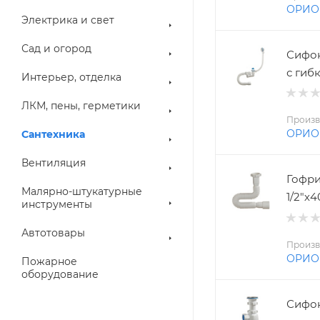
ОРИО
Электрика и свет
Сад и огород
Сифон 
с гибк
Интерьер, отделка
ЛКМ, пены, герметики
Произв
ОРИО
Сантехника
Вентиляция
Гофри
Малярно-штукатурные
1/2"х
инструменты
Автотовары
Произв
ОРИО
Пожарное
оборудование
Сифон 