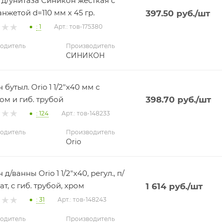
 д/унитаза Синикон жесткая с
анжетой d=110 мм х 45 гр.
397.50
руб.
/шт
: 1
Арт.: тов-175380
одитель
Производитель
СИНИКОН
бутыл. Orio 1 1/2"х40 мм с
ом и гиб. трубой
398.70
руб.
/шт
: 124
Арт.: тов-148233
одитель
Производитель
Orio
д/ванны Orio 1 1/2"х40, регул., п/
т, с гиб. трубой, хром
1 614
руб.
/шт
: 31
Арт.: тов-148243
одитель
Производитель