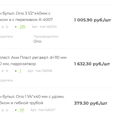
 бутыл. Orio 3 1/2"х40мм с
ком и с переливом А-4007
1 005.90
руб.
/шт
: 235
Арт.: тов-148234
одитель
Производитель
Orio
ласт. Ани Пласт рег.верт. d=110 мм
50 мм, гидрозатвор
1 632.30
руб.
/шт
: 1
Арт.: тов-138958
одитель
бутыл. Orio 1 1/4"х40 мм с удлин.
бком и гибкой трубой
379.30
руб.
/шт
: 101
Арт.: тов-148227