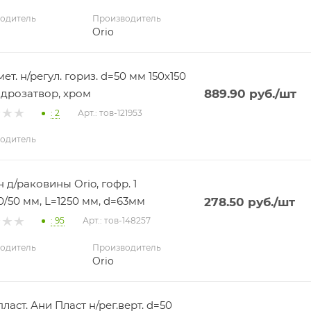
одитель
Производитель
Orio
ет. н/регул. гориз. d=50 мм 150х150
идрозатвор, хром
889.90
руб.
/шт
: 2
Арт.: тов-121953
одитель
 д/раковины Orio, гофр. 1
40/50 мм, L=1250 мм, d=63мм
278.50
руб.
/шт
: 95
Арт.: тов-148257
одитель
Производитель
Orio
ласт. Ани Пласт н/рег.верт. d=50