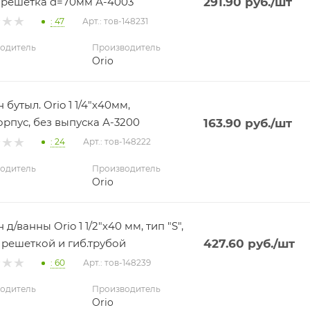
 решетка d=70мм А-4003
291.90
руб.
/шт
: 47
Арт.: тов-148231
одитель
Производитель
Orio
бутыл. Orio 1 1/4"х40мм,
орпус, без выпуска А-3200
163.90
руб.
/шт
: 24
Арт.: тов-148222
одитель
Производитель
Orio
д/ванны Orio 1 1/2"х40 мм, тип "S",
. решеткой и гиб.трубой
427.60
руб.
/шт
: 60
Арт.: тов-148239
одитель
Производитель
Orio