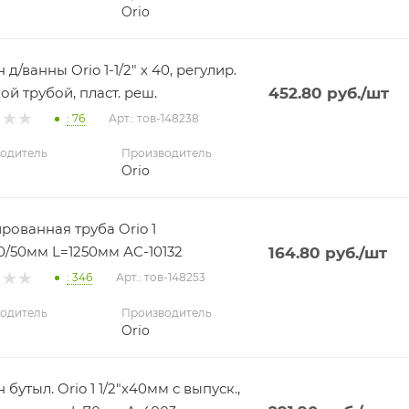
Orio
д/ванны Orio 1-1/2" х 40, регулир.
ой трубой, пласт. реш.
452.80
руб.
/шт
: 76
Арт.: тов-148238
одитель
Производитель
Orio
рованная труба Orio 1
40/50мм L=1250мм АС-10132
164.80
руб.
/шт
: 346
Арт.: тов-148253
одитель
Производитель
Orio
бутыл. Orio 1 1/2"х40мм с выпуск.,