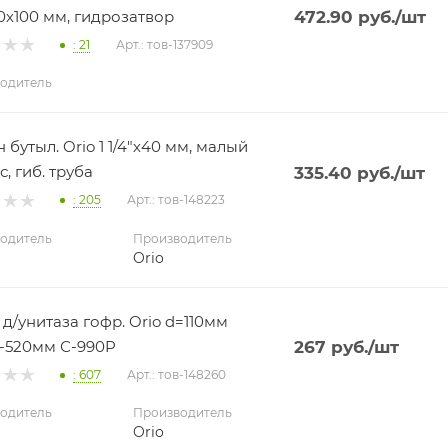
0х100 мм, гидрозатвор
472.90
руб.
/шт
: 21
Арт.: тов-137909
одитель
 бутыл. Orio 1 1/4"х40 мм, малый
, гиб. труба
335.40
руб.
/шт
: 205
Арт.: тов-148223
одитель
Производитель
Orio
 д/унитаза гофр. Orio d=110мм
-520мм С-990P
267
руб.
/шт
: 607
Арт.: тов-148260
одитель
Производитель
Orio