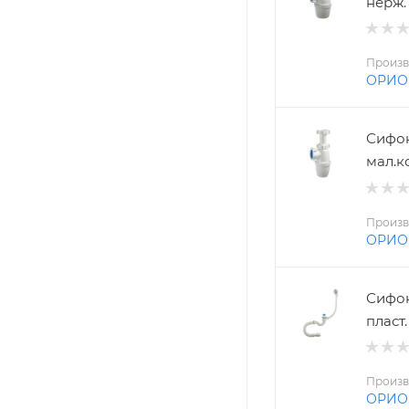
нерж.
Произв
ОРИО
Сифон 
мал.к
Произв
ОРИО
Сифон 
пласт
Произв
ОРИО