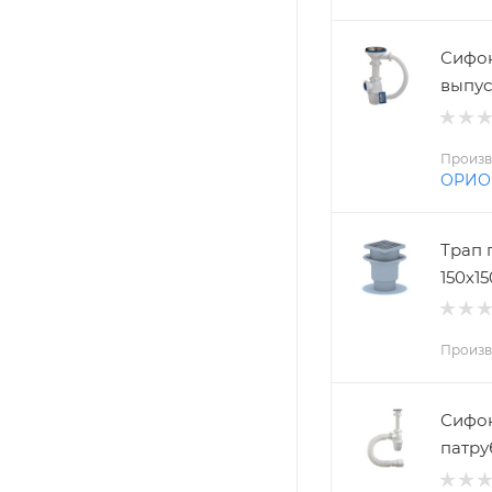
Сифон
выпус
Произв
ОРИО
Трап п
150х1
Произв
Сифон 
патру