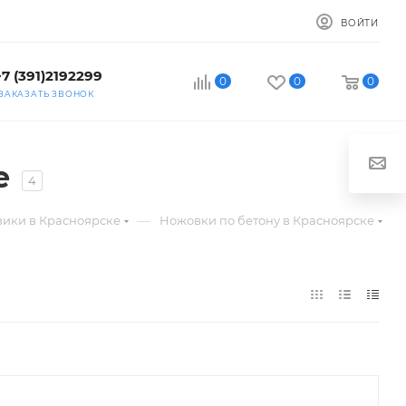
ВОЙТИ
+7 (391)2192299
0
0
0
ЗАКАЗАТЬ ЗВОНОК
е
4
—
зики в Красноярске
Ножовки по бетону в Красноярске