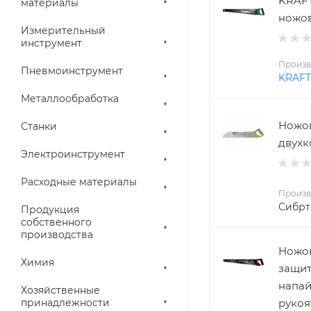
KRAFT
материалы
ножов
Измерительный
инструмент
Произв
Пневмоинструмент
KRAF
Металлообработка
Ножов
Станки
двухк
Электроинструмент
Расходные материалы
Произв
Сибрт
Продукция
собственного
производства
Ножов
Химия
защит
напай
Хозяйственные
рукоя
принадлежности