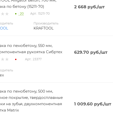
OOL Alligator Beton, 700 мм,
ка по бетону (15211-70)
2 668
руб.
/шт
: 20
Арт.: 15211-70
одитель
Производитель
TOOL
KRAFTOOL
ка по пенобетону, 550 мм,
омпонентная рукоятка Сибртех
629.70
руб.
/шт
Арт.: 23377
одитель
ех
ка по пенобетону, 500 мм,
ное покрытие, твердосплавные
ки на зубья, двухкомпонентная
1 009.60
руб.
/шт
тка Matrix