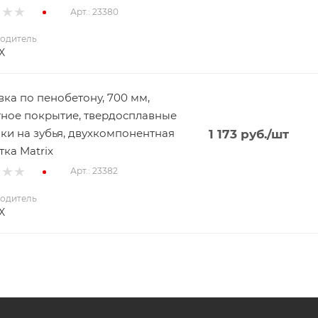
Арт.: 23380
одитель
X
ка по пенобетону, 700 мм,
ное покрытие, твердосплавные
ки на зубья, двухкомпонентная
1 173
руб.
/шт
тка Matrix
Арт.: 23382
одитель
X