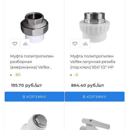
Муфта полипропилен
Муфта полипропилен
разборная
Valfex латунная резьба
(американка) Valfex
(под ключ) 50х1 1/2" НР
20х1/2" ВР
: 80
: 6
195.70
руб.
/шт
864.40
руб.
/шт
В КОРЗИНУ
В КОРЗИНУ