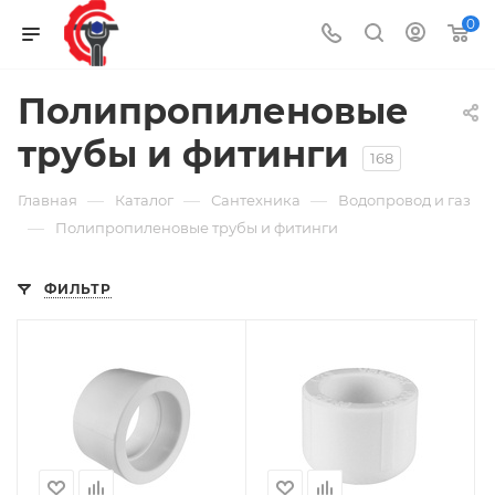
0
Полипропиленовые
трубы и фитинги
168
—
—
—
Главная
Каталог
Сантехника
Водопровод и газ
—
Полипропиленовые трубы и фитинги
ФИЛЬТР