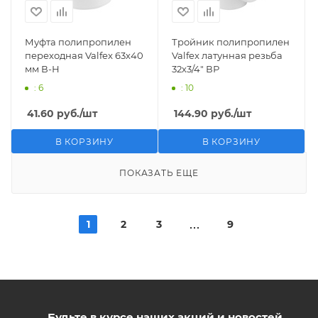
Муфта полипропилен
Тройник полипропилен
переходная Valfex 63х40
Valfex латунная резьба
мм В-Н
32х3/4" ВР
: 6
: 10
41.60
руб.
/шт
144.90
руб.
/шт
В КОРЗИНУ
В КОРЗИНУ
ПОКАЗАТЬ ЕЩЕ
1
2
3
9
Будьте в курсе наших акций и новостей