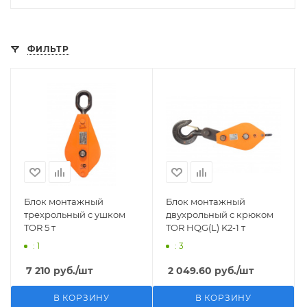
ФИЛЬТР
Блок монтажный
Блок монтажный
трехрольный с ушком
двухрольный с крюком
TOR 5 т
TOR HQG(L) K2-1 т
: 1
: 3
7 210
руб.
/шт
2 049.60
руб.
/шт
В КОРЗИНУ
В КОРЗИНУ