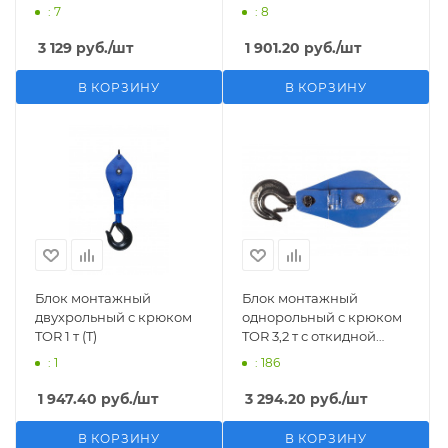
щекой (T)
щекой (S)
: 7
: 8
3 129
руб.
/шт
1 901.20
руб.
/шт
В КОРЗИНУ
В КОРЗИНУ
Блок монтажный
Блок монтажный
двухрольный с крюком
однорольный с крюком
TOR 1 т (T)
TOR 3,2 т с откидной
щекой
: 1
: 186
1 947.40
руб.
/шт
3 294.20
руб.
/шт
В КОРЗИНУ
В КОРЗИНУ