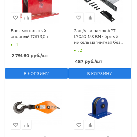
Блок монтажный
Защёлка-замок АРТ
опорный TOR 3,0 т
L7050-MS BN чёрный
никель магнитная без
: 1
ручек с фиксатором
: 2
АЛЛЮР (40)
2 791.60
руб.
/шт
487
руб.
/шт
В КОРЗИНУ
В КОРЗИНУ