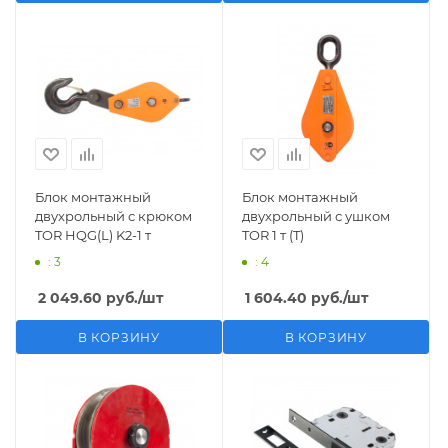
Блок монтажный
Блок монтажный
двухрольный с крюком
двухрольный с ушком
TOR HQG(L) K2-1 т
TOR 1 т (T)
: 3
: 4
2 049.60
руб.
/шт
1 604.40
руб.
/шт
В КОРЗИНУ
В КОРЗИНУ