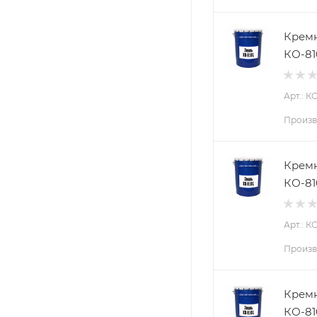
Кремн
КО-81
Арт.: К
Произв
Кремн
КО-81
Арт.: К
Произв
Кремн
КО-81