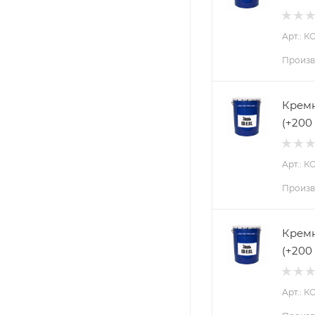
Арт.: К
Произв
Кремн
(+200
Арт.: К
Произв
Кремн
(+200
Арт.: К