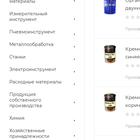
Орган
материалы
двухк
Измерительный
инструмент
Произв
Пневмоинструмент
Металлообработка
Кремн
синяя
Станки
Электроинструмент
Произв
Расходные материалы
Продукция
Кремн
собственного
корич
производства
Химия
Произв
Хозяйственные
принадлежности