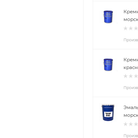
Кремн
морск
Произв
Кремн
красн
Произв
Эмаль
морск
Произв