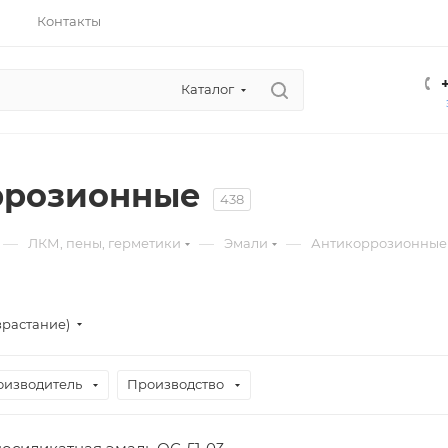
Контакты
Каталог
ррозионные
438
—
—
—
ЛКМ, пены, герметики
Эмали
Антикоррозионные
зрастание)
оизводитель
Производство