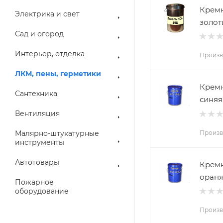
Кремн
Электрика и свет
золот
Сад и огород
Интерьер, отделка
Произв
ЛКМ, пены, герметики
Кремн
Сантехника
синяя
Вентиляция
Произв
Малярно-штукатурные
инструменты
Автотовары
Кремн
оранж
Пожарное
оборудование
Произв