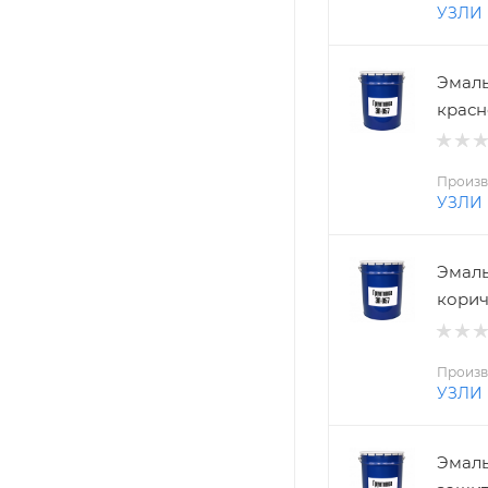
УЗЛИ
Эмаль
красн
Произв
УЗЛИ
Эмаль
корич
Произв
УЗЛИ
Эмаль