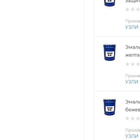
защит
Произв
УЗЛИ
Эмаль
желта
Произв
УЗЛИ
Эмаль
бежев
Произв
УЗЛИ