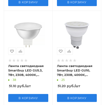
В КОРЗИНУ
В КОРЗИНУ
Лампа светодиодная
Лампа светодиодная
Smartbuy LED GU5.3,
Smartbuy LED GU10,
7Вт, 230В, 4000К,
7Вт, 230В, 4000К,
нейтральный свет
нейтральный свет
: 38
: 25
51.10
руб.
/шт
51.20
руб.
/шт
В КОРЗИНУ
В КОРЗИНУ