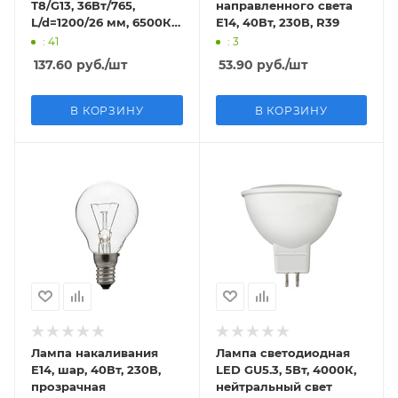
Т8/G13, 36Вт/765,
направленного света
L/d=1200/26 мм, 6500К,
Е14, 40Вт, 230В, R39
рукав
: 41
: 3
137.60
руб.
/шт
53.90
руб.
/шт
В КОРЗИНУ
В КОРЗИНУ
Лампа накаливания
Лампа светодиодная
Е14, шар, 40Вт, 230В,
LED GU5.3, 5Вт, 4000К,
прозрачная
нейтральный свет