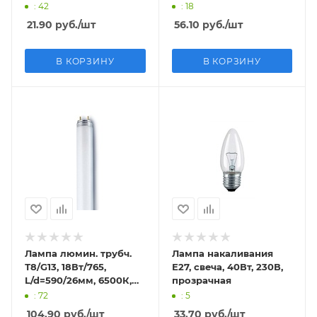
: 42
: 18
21.90
руб.
/шт
56.10
руб.
/шт
В КОРЗИНУ
В КОРЗИНУ
Лампа люмин. трубч.
Лампа накаливания
Т8/G13, 18Вт/765,
Е27, свеча, 40Вт, 230В,
L/d=590/26мм, 6500К,
прозрачная
рукав
: 72
: 5
104.90
руб.
/шт
33.70
руб.
/шт