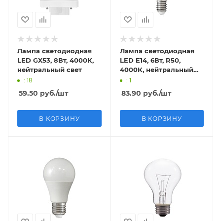
Лампа светодиодная
Лампа светодиодная
LED GX53, 8Вт, 4000К,
LED E14, 6Вт, R50,
нейтральный свет
4000К, нейтральный
свет
: 18
: 1
59.50
руб.
/шт
83.90
руб.
/шт
В КОРЗИНУ
В КОРЗИНУ