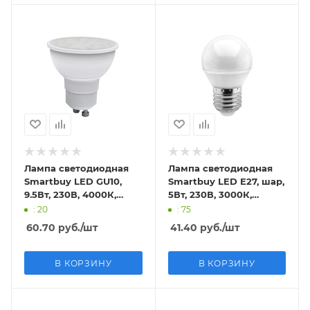
Лампа светодиодная
Лампа светодиодная
Smartbuy LED GU10,
Smartbuy LED E27, шар,
9.5Вт, 230В, 4000К,
5Вт, 230В, 3000К,
нейтральный свет
теплый свет
: 20
: 75
60.70
руб.
/шт
41.40
руб.
/шт
В КОРЗИНУ
В КОРЗИНУ