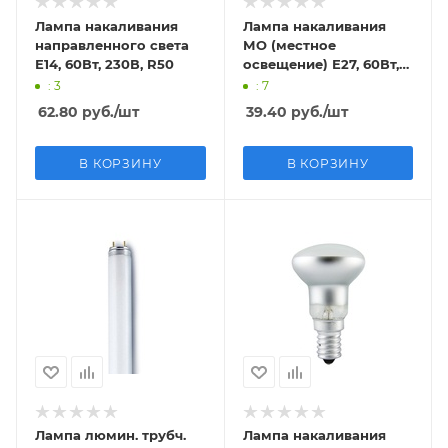
Лампа накаливания
Лампа накаливания
направленного света
МО (местное
Е14, 60Вт, 230В, R50
освещение) Е27, 60Вт,
36В, прозрачная
: 3
: 7
62.80
руб.
/шт
39.40
руб.
/шт
В КОРЗИНУ
В КОРЗИНУ
Лампа люмин. трубч.
Лампа накаливания