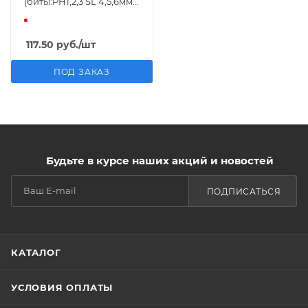
(биты:PH1,2,3 SL 4,5,6мм;
отвертка-
битодержатель 120мм;
отвертки: PH1х75мм,SL
117.50
руб.
/шт
4х72мм,нож
канцелярский),в
ПОД ЗАКАЗ
блистере Помощ
Будьте в курсе наших акций и новостей
ПОДПИСАТЬСЯ
КАТАЛОГ
УСЛОВИЯ ОПЛАТЫ