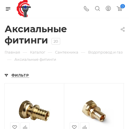
0
Аксиальные
фитинги
20
—
—
—
Главная
Каталог
Сантехника
Водопровод и газ
—
Аксиальные фитинги
ФИЛЬТР