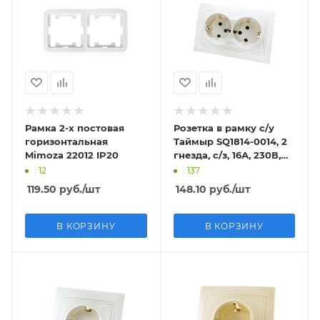
Рамка 2-х постовая
Розетка в рамку с/у
горизонтальная
Таймыр SQ1814-0014, 2
Mimoza 22012 IP20
гнезда, с/з, 16А, 230В,
IP20
: 12
: 137
119.50
руб.
/шт
148.10
руб.
/шт
В КОРЗИНУ
В КОРЗИНУ