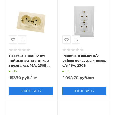
Розетка в рамку с/у
Розетка в рамку с/у
Таймыр SQ1814-0114, 2
Valena 694272, 2 гнезда,
гнезда, с/з, 16А, 230В,
с/з, 16А, 230В
IP20
: 16
: 2
152.70
руб.
/шт
1 098.70
руб.
/шт
В КОРЗИНУ
В КОРЗИНУ