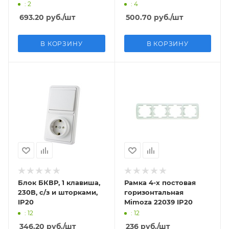
IP20
напр. 10А
: 2
: 4
693.20
руб.
/шт
500.70
руб.
/шт
В КОРЗИНУ
В КОРЗИНУ
Блок БКВР, 1 клавиша,
Рамка 4-х постовая
230В, с/з и шторками,
горизонтальная
IP20
Mimoza 22039 IP20
: 12
: 12
346.20
руб.
/шт
236
руб.
/шт