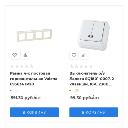
Рамка 4-х постовая
Выключатель о/у
горизонтальная Valena
Ладога SQ1801-0007, 2
695634 IP20
клавиши, 10А, 230В,
IP20
: 5
: 26
591.30
руб.
/шт
99.30
руб.
/шт
В КОРЗИНУ
В КОРЗИНУ