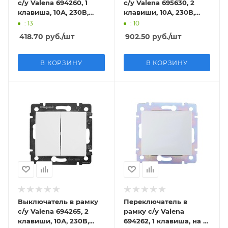
с/у Valena 694260, 1
с/у Valena 695630, 2
клавиша, 10А, 230В,
клавиши, 10А, 230В,
IP20
IP20
: 13
: 10
418.70
руб.
/шт
902.50
руб.
/шт
В КОРЗИНУ
В КОРЗИНУ
Выключатель в рамку
Переключатель в
с/у Valena 694265, 2
рамку с/у Valena
клавиши, 10А, 230В,
694262, 1 клавиша, на 2