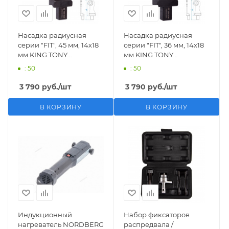
Насадка радиусная
Насадка радиусная
серии "FIT", 45 мм, 14х18
серии "FIT", 36 мм, 14х18
мм KING TONY
мм KING TONY
34504245M
34504236M
: 50
: 50
3 790
руб.
/шт
3 790
руб.
/шт
В КОРЗИНУ
В КОРЗИНУ
Индукционный
Набор фиксаторов
нагреватель NORDBERG
распредвала /