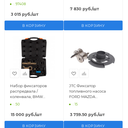
: 97408
7 830
руб.
/шт
3 015
руб.
/шт
В КОРЗИНУ
В КОРЗИНУ
Набор фиксаторов
JTC Фиксатор
распредвала /
топливного насоса
коленвала, BMW
FORD MAZDA
M42/M44/M50/M52/M54/M56,
(дв.DURATORQ 2.2/3.2
: 50
: 15
кейс, 13 предметов AFFIX
OEM 303-1317) JTC
AF10321217C
15 000
руб.
/шт
3 759.50
руб.
/шт
В КОРЗИНУ
В КОРЗИНУ