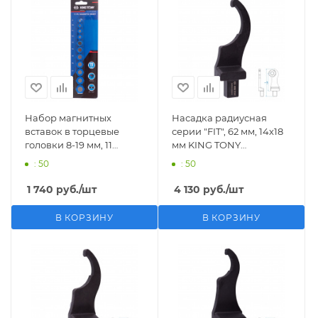
Набор магнитных
Насадка радиусная
вставок в торцевые
серии "FIT", 62 мм, 14х18
головки 8-19 мм, 11
мм KING TONY
предметов KING TONY
34504262M
: 50
: 50
91000M
1 740
руб.
/шт
4 130
руб.
/шт
В КОРЗИНУ
В КОРЗИНУ