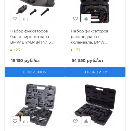
Набор фиксаторов
Набор фиксаторов
балансирного вала
распредвала /
BMW B47/B48/N47, 5
коленвала, BMW
предметов МАСТАК 103-
B38/B46/B48, кейс, 13
: 23
: 37
24005C
предметов МАСТАК 103-
21233C
16 150
руб.
/шт
54 550
руб.
/шт
В КОРЗИНУ
В КОРЗИНУ