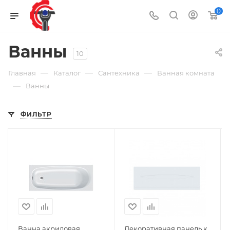
0
Ванны
10
—
—
—
Главная
Каталог
Сантехника
Ванная комната
—
Ванны
ФИЛЬТР
Ванна акриловая
Декоративная панель к