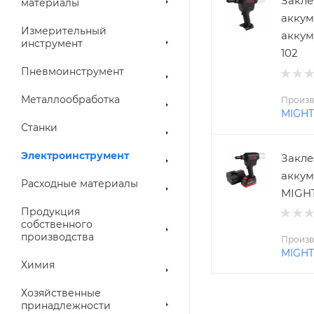
Закле
материалы
аккум
Измерительный
аккум
инструмент
102
Пневмоинструмент
Металлообработка
Произв
MIGHT
Станки
Электроинструмент
Закле
аккум
Расходные материалы
MIGHT
Продукция
собственного
производства
Произв
MIGHT
Химия
Хозяйственные
принадлежности