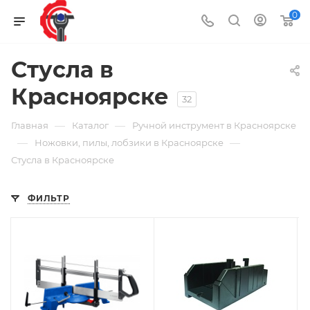
0
Стусла в
Красноярске
32
—
—
Главная
Каталог
Ручной инструмент в Красноярске
—
—
Ножовки, пилы, лобзики в Красноярске
Стусла в Красноярске
ФИЛЬТР