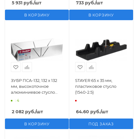
5 931
руб.
/шт
733
руб.
/шт
В КОРЗИНУ
В КОРЗИНУ
ЗУБР ПСА-132, 132 х 132
STAYER 65 х 35 мм,
мм, высокоточное
пластиковое стусло
алюминиевое стусло
(1540-2.5)
для больших
: 4
потолочных плинтусов
(15377)
2 082
руб.
/шт
64.60
руб.
/шт
В КОРЗИНУ
ПОД ЗАКАЗ