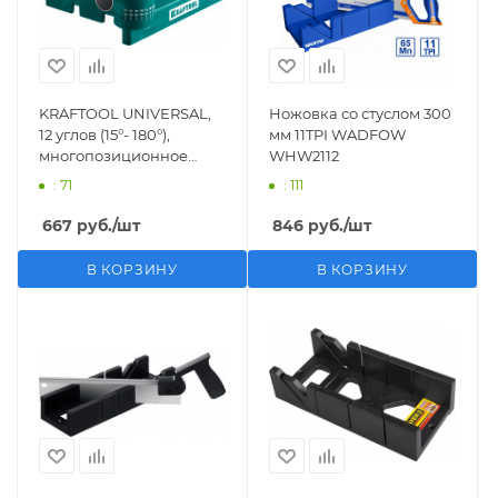
KRAFTOOL UNIVERSAL,
Ножовка со стуслом 300
12 углов (15°- 180°),
мм 11TPI WADFOW
многопозиционное
WHW2112
поворотное стусло с
: 71
: 111
магнитной
направляющей (15388)
667
руб.
/шт
846
руб.
/шт
В КОРЗИНУ
В КОРЗИНУ