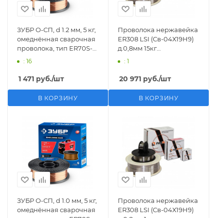
ЗУБР О-СП, d 1.2 мм, 5 кг,
Проволока нержавейка
омеднённая сварочная
ЕR308 LSI (Св-04Х19Н9)
проволока, тип ER70S-6
д.0,8мм 15кг
(аналог Св-08Г2С-О),
D300(производство
: 16
: 1
Профессионал (40075-
FoxWeld/КНР)
1.2-5)
1 471
руб.
/шт
20 971
руб.
/шт
В КОРЗИНУ
В КОРЗИНУ
ЗУБР О-СП, d 1.0 мм, 5 кг,
Проволока нержавейка
омеднённая сварочная
ЕR308 LSI (Св-04Х19Н9)