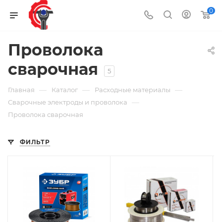
0
Проволока
сварочная
5
—
—
—
Главная
Каталог
Расходные материалы
—
Сварочные электроды и проволока
Проволока сварочная
ФИЛЬТР