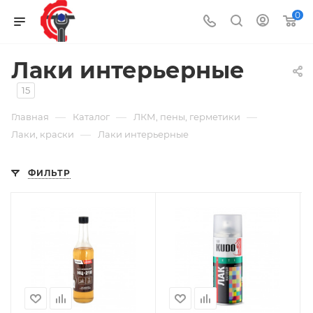
0
Лаки интерьерные
15
—
—
—
Главная
Каталог
ЛКМ, пены, герметики
—
Лаки, краски
Лаки интерьерные
ФИЛЬТР