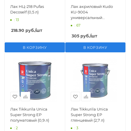
Лак НЦ-218 Pufas
Лак акриловый Kudo
Decoself (0,5 л)
KU-9004
универсальный
: 13
матовый (0,52 л)
: 67
218.90
руб.
/шт
305
руб.
/шт
В КОРЗИНУ
В КОРЗИНУ
Лак Tikkurila Unica
Лак Tikkurila Unica
Super Strong EP
Super Strong EP
полуматовый (0,9 л)
глянцевый (2,7 л)
: 2
: 3