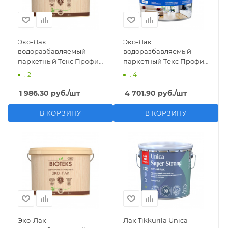
Эко-Лак
Эко-Лак
водоразбавляемый
водоразбавляемый
паркетный Текс Профи
паркетный Текс Профи
LD полуматовый (2 л)
LD глянцевый (5 л)
: 2
: 4
1 986.30
руб.
/шт
4 701.90
руб.
/шт
В КОРЗИНУ
В КОРЗИНУ
Эко-Лак
Лак Tikkurila Unica