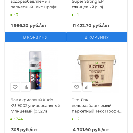
водоразбавляемый
Super Strong EP
паркетный Текс Профи
глянцевый (9 л)
LD глянцевый (2 л)
: 3
: 1
1 986.30
руб.
/шт
11 422.70
руб.
/шт
В КОРЗИНУ
В КОРЗИНУ
Лак акриловый Kudo
Эко-Лак
KU-9002 универсальный
водоразбавляемый
глянцевый (0,52 л)
паркетный Текс Профи
LD полуматовый (5 л)
: 244
: 2
305
руб.
/шт
4 701.90
руб.
/шт