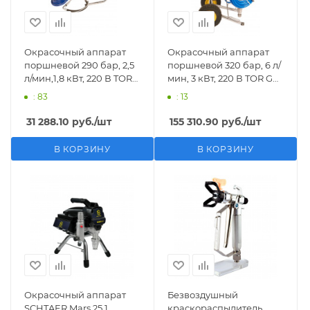
Окрасочный аппарат
Окрасочный аппарат
поршневой 290 бар, 2,5
поршневой 320 бар, 6 л/
л/мин,1,8 кВт, 220 В TOR
мин, 3 кВт, 220 В TOR GD-
GD-450
1095
: 83
: 13
31 288.10
руб.
/шт
155 310.90
руб.
/шт
В КОРЗИНУ
В КОРЗИНУ
Окрасочный аппарат
Безвоздушный
SCHTAER Mars 25.1
краскораспылитель