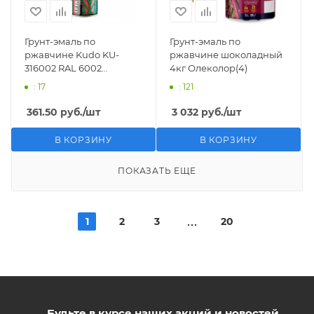
Грунт-эмаль по
Грунт-эмаль по
ржавчине Kudo KU-
ржавчине шоколадный
316002 RAL 6002
4кг Олеколор(4)
зелёный (0,52 л)
: 17
: 121
361.50
руб.
/шт
3 032
руб.
/шт
В КОРЗИНУ
В КОРЗИНУ
ПОКАЗАТЬ ЕЩЕ
1
2
3
20
Будьте в курсе наших акций и новостей