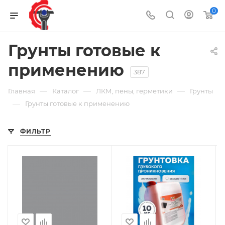
0
Грунты готовые к
применению
387
—
—
—
Главная
Каталог
ЛКМ, пены, герметики
Грунты
—
Грунты готовые к применению
ФИЛЬТР