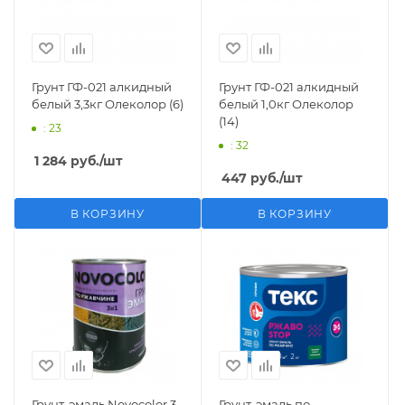
Грунт ГФ-021 алкидный
Грунт ГФ-021 алкидный
белый 3,3кг Олеколор (6)
белый 1,0кг Олеколор
(14)
: 23
: 32
1 284
руб.
/шт
447
руб.
/шт
В КОРЗИНУ
В КОРЗИНУ
Грунт-эмаль Novocolor 3
Грунт-эмаль по