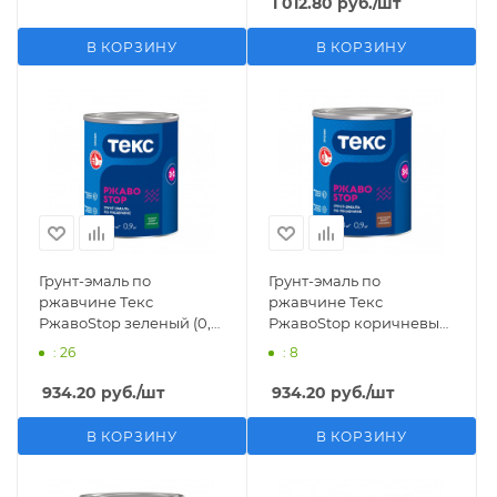
1 012.80
руб.
/шт
В КОРЗИНУ
В КОРЗИНУ
Грунт-эмаль по
Грунт-эмаль по
ржавчине Текс
ржавчине Текс
РжавоStop зеленый (0,9
РжавоStop коричневый
кг)
(0,9 кг)
: 26
: 8
934.20
руб.
/шт
934.20
руб.
/шт
В КОРЗИНУ
В КОРЗИНУ