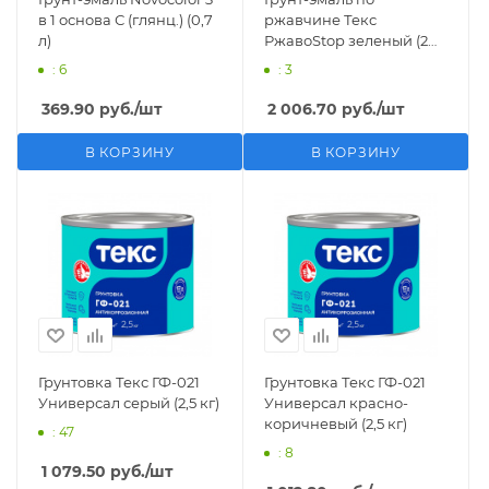
в 1 основа С (глянц.) (0,7
ржавчине Текс
л)
РжавоStop зеленый (2
кг)
: 6
: 3
369.90
руб.
/шт
2 006.70
руб.
/шт
В КОРЗИНУ
В КОРЗИНУ
Грунтовка Текс ГФ-021
Грунтовка Текс ГФ-021
Универсал серый (2,5 кг)
Универсал красно-
коричневый (2,5 кг)
: 47
: 8
1 079.50
руб.
/шт