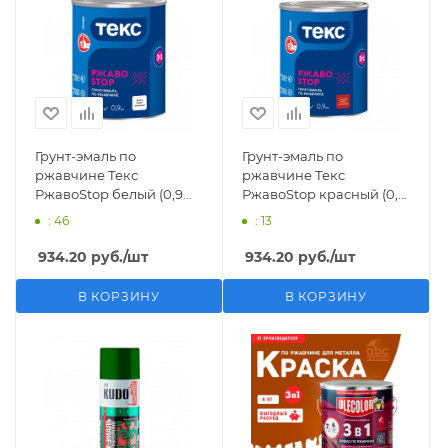
Грунт-эмаль по
Грунт-эмаль по
ржавчине Текс
ржавчине Текс
РжавоStop белый (0,9
РжавоStop красный (0,9
кг)
кг)
: 46
: 13
934.20
руб.
/шт
934.20
руб.
/шт
В КОРЗИНУ
В КОРЗИНУ