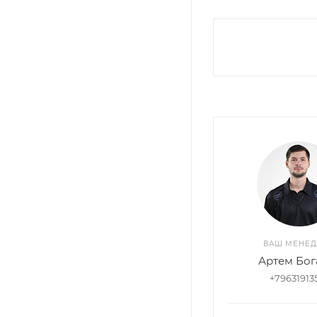
ВАШ МЕНЕ
Артем Бог
+79631913