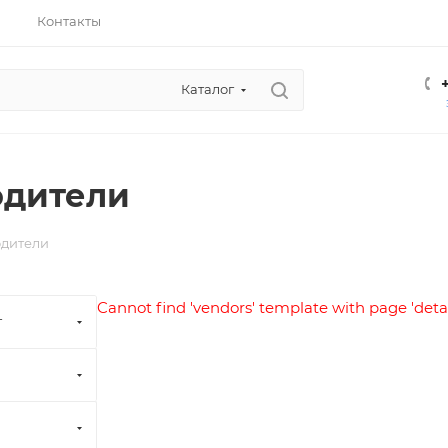
Контакты
Каталог
одители
дители
Cannot find 'vendors' template with page 'detai
т