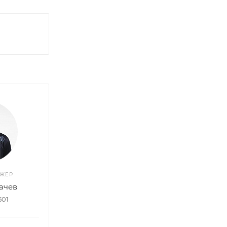
ДЖЕР
ачев
501