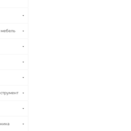
 мебель
струмент
хника