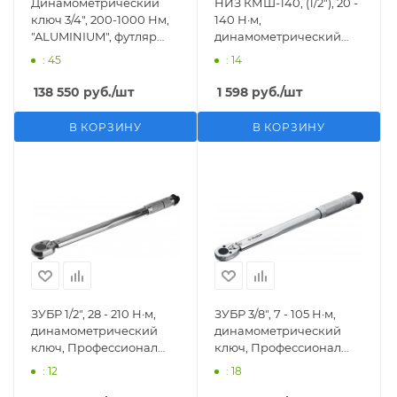
Динамометрический
НИЗ КМШ-140, (1/2″), 20 -
ключ 3/4", 200-1000 Нм,
140 Н·м,
"ALUMINIUM", футляр
динамометрический
KING TONY 3465G-3FB
ключ (2774-140)
: 45
: 14
138 550
руб.
/шт
1 598
руб.
/шт
В КОРЗИНУ
В КОРЗИНУ
ЗУБР 1/2″, 28 - 210 Н·м,
ЗУБР 3/8″, 7 - 105 Н·м,
динамометрический
динамометрический
ключ, Профессионал
ключ, Профессионал
(64094-210)
(64093-110)
: 12
: 18