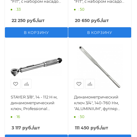
"FIT", с набором насадок
"FIT", с набором насадок
10-17 мм, кейс KING
10-17 мм, кейс KING
: 33
: 50
TONY 345104D08MR
TONY 345102D08MR
22 250
руб.
/шт
20 650
руб.
/шт
В КОРЗИНУ
В КОРЗИНУ
STAYER 3/8″, 14 - 112 Н·м,
Динамометрический
динамометрический
ключ 3/4", 140-760 Нм,
ключ, Professional
"ALUMINIUM", футляр
(64064-110)
KING TONY 3465G-2FB
: 16
: 50
3 117
руб.
/шт
111 450
руб.
/шт