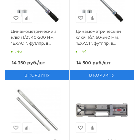
Динамометрический
Динамометрический
ключ 1/2", 40-200 Нм,
ключ 1/2", 60-340 Нм,
"EXACT", футляр, в
"EXACT", футляр, в
комплекте 2 торцевые
комплекте 2 торцевые
: 46
: 44
головки KING TONY
головки KING TONY
P34462-1DG
P34462-2DG
14 350
руб.
/шт
14 500
руб.
/шт
В КОРЗИНУ
В КОРЗИНУ