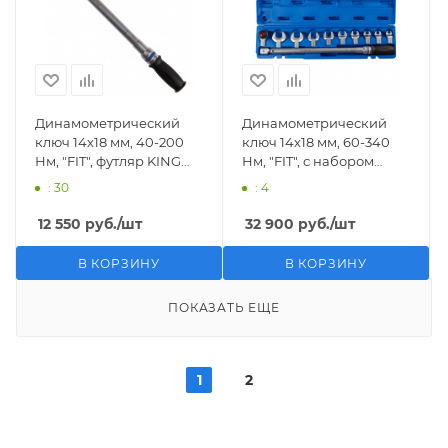
Динамометрический
Динамометрический
ключ 14х18 мм, 40-200
ключ 14х18 мм, 60-340
Нм, "FIT", футляр KING
Нм, "FIT", с набором
TONY 34522-2DG
рожковых насадок 13-30
: 30
: 4
мм, кейс KING TONY
345203D11MR
12 550
руб.
/шт
32 900
руб.
/шт
В КОРЗИНУ
В КОРЗИНУ
ПОКАЗАТЬ ЕЩЕ
1
2