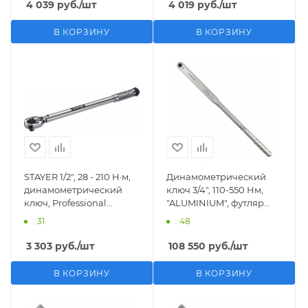
4 039
руб.
/шт
4 019
руб.
/шт
В КОРЗИНУ
В КОРЗИНУ
STAYER 1/2″, 28 - 210 Н·м,
Динамометрический
динамометрический
ключ 3/4", 110-550 Нм,
ключ, Professional
"ALUMINIUM", футляр
(64064-210)
KING TONY 3465G-1FB
: 31
: 48
3 303
руб.
/шт
108 550
руб.
/шт
В КОРЗИНУ
В КОРЗИНУ