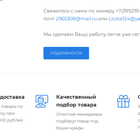
Свяжитесь с нами по номеру +7(391)219
почт
2965308@mail.ru
или
Licota124@ya
Мы сделаем Вашу работу легче уже се
ПОДРОБНОСТИ
доставка
Качественный
подбор товара
 товары по
З
ску при
Опытные менеджеры
5000 рублей
подберут товар под
Ваши нужды