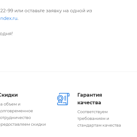
-22-99 или оставьте заявку на одной из
ndex.ru
.
годня!
Скидки
Гарантия
качества
а объем и
долговременное
Соответствуем
сотрудничество
требованиям и
предоставляем скидки
стандартам качества