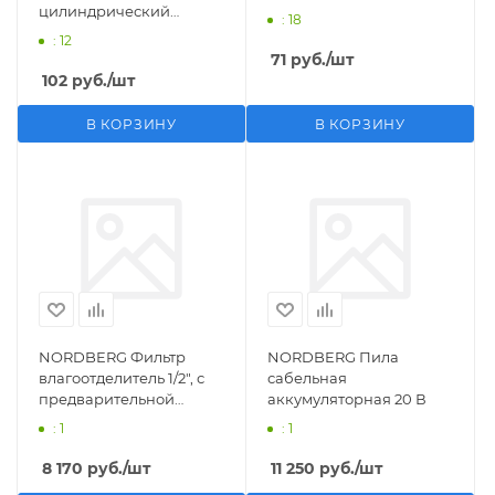
цилиндрический
: 18
M1/2">F1/4"
: 12
71
руб.
/шт
102
руб.
/шт
В КОРЗИНУ
В КОРЗИНУ
NORDBERG Фильтр
NORDBERG Пила
влагоотделитель 1/2", с
сабельная
предварительной
аккумуляторная 20 В
фильтрацией
: 1
: 1
8 170
руб.
/шт
11 250
руб.
/шт