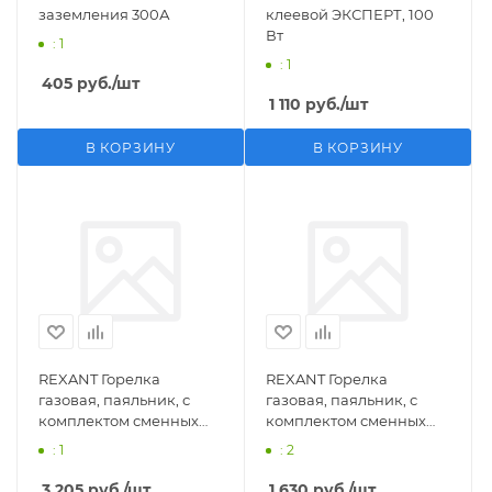
заземления 300А
клеевой ЭКСПЕРТ, 100
Вт
: 1
: 1
405
руб.
/шт
1 110
руб.
/шт
В КОРЗИНУ
В КОРЗИНУ
REXANT Горелка
REXANT Горелка
газовая, паяльник, с
газовая, паяльник, с
комплектом сменных
комплектом сменных
насадок, 11 предметов
насадок, 3 предмета
: 1
: 2
3 205
руб.
/шт
1 630
руб.
/шт