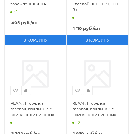
заземления 300А
клеевой ЭКСПЕРТ, 100
Вт
: 1
: 1
405
руб.
/шт
1 110
руб.
/шт
В КОРЗИНУ
В КОРЗИНУ
REXANT Горелка
REXANT Горелка
газовая, паяльник, с
газовая, паяльник, с
комплектом сменных
комплектом сменных
насадок, 11 предметов
насадок, 3 предмета
: 1
: 2
3 205
руб.
/шт
1 630
руб.
/шт