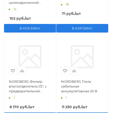
цилиндрический
: 18
M1/2">F1/4"
: 12
71
руб.
/шт
102
руб.
/шт
В КОРЗИНУ
В КОРЗИНУ
NORDBERG Фильтр
NORDBERG Пила
влагоотделитель 1/2", с
сабельная
предварительной
аккумуляторная 20 В
фильтрацией
: 1
: 1
8 170
руб.
/шт
11 250
руб.
/шт