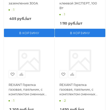
заземления 300А
клеевой ЭКСПЕРТ, 100
Вт
: 1
: 1
405
руб.
/шт
1 110
руб.
/шт
В КОРЗИНУ
В КОРЗИНУ
REXANT Горелка
REXANT Горелка
газовая, паяльник, с
газовая, паяльник, с
комплектом сменных
комплектом сменных
насадок, 11 предметов
насадок, 3 предмета
: 1
: 2
3 205
руб.
/шт
1 630
руб.
/шт