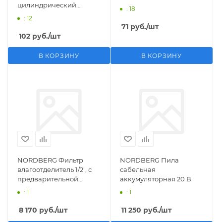
цилиндрический
: 18
M1/2">F1/4"
: 12
71
руб.
/шт
102
руб.
/шт
В КОРЗИНУ
В КОРЗИНУ
NORDBERG Фильтр
NORDBERG Пила
влагоотделитель 1/2", с
сабельная
предварительной
аккумуляторная 20 В
фильтрацией
: 1
: 1
8 170
руб.
/шт
11 250
руб.
/шт