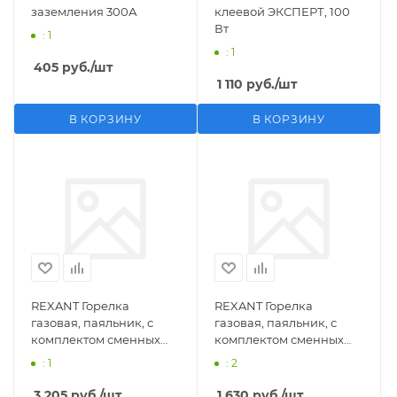
заземления 300А
клеевой ЭКСПЕРТ, 100
Вт
: 1
: 1
405
руб.
/шт
1 110
руб.
/шт
В КОРЗИНУ
В КОРЗИНУ
REXANT Горелка
REXANT Горелка
газовая, паяльник, с
газовая, паяльник, с
комплектом сменных
комплектом сменных
насадок, 11 предметов
насадок, 3 предмета
: 1
: 2
3 205
руб.
/шт
1 630
руб.
/шт