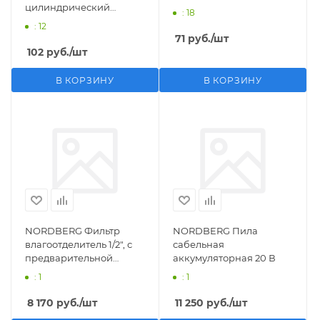
цилиндрический
: 18
M1/2">F1/4"
: 12
71
руб.
/шт
102
руб.
/шт
В КОРЗИНУ
В КОРЗИНУ
NORDBERG Фильтр
NORDBERG Пила
влагоотделитель 1/2", с
сабельная
предварительной
аккумуляторная 20 В
фильтрацией
: 1
: 1
8 170
руб.
/шт
11 250
руб.
/шт