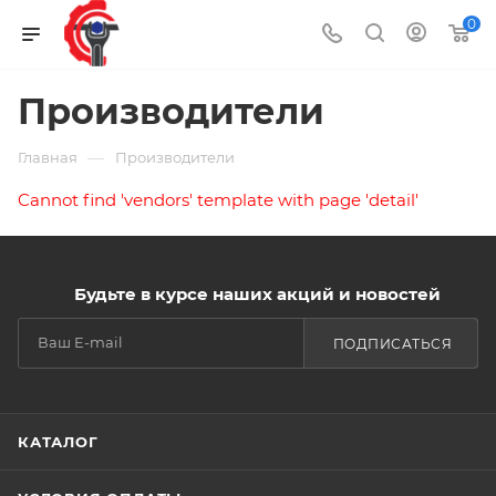
0
Производители
—
Главная
Производители
Cannot find 'vendors' template with page 'detail'
Будьте в курсе наших акций и новостей
ПОДПИСАТЬСЯ
КАТАЛОГ