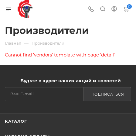
0
Производители
—
Главная
Производители
Cannot find 'vendors' template with page 'detail'
Будьте в курсе наших акций и новостей
ПОДПИСАТЬСЯ
КАТАЛОГ