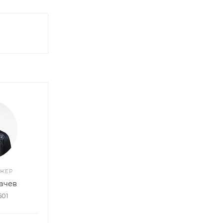
ДЖЕР
ачев
501