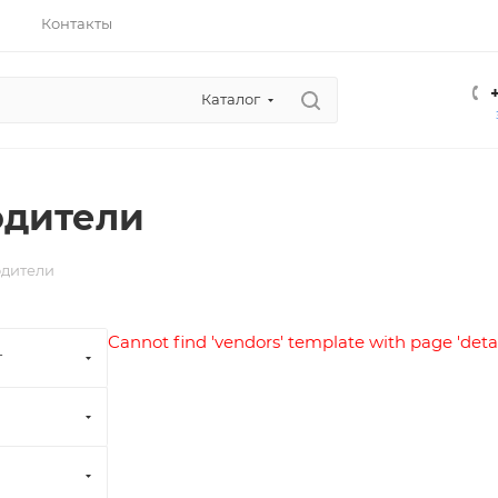
Контакты
Каталог
одители
дители
Cannot find 'vendors' template with page 'detai
т