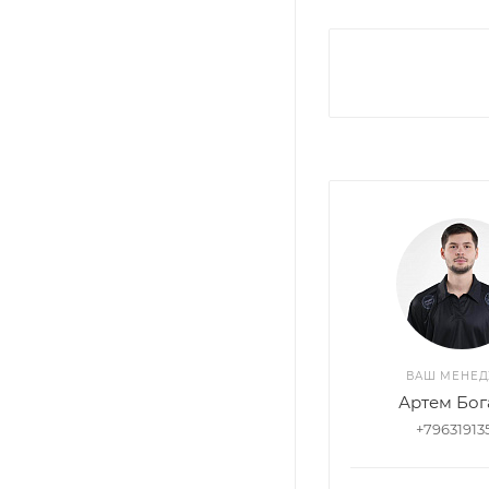
ВАШ МЕНЕ
Артем Бог
+79631913