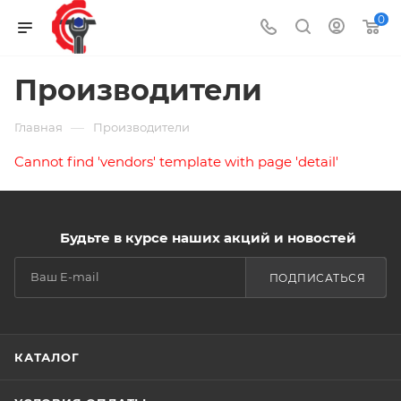
0
Производители
—
Главная
Производители
Cannot find 'vendors' template with page 'detail'
Будьте в курсе наших акций и новостей
ПОДПИСАТЬСЯ
КАТАЛОГ