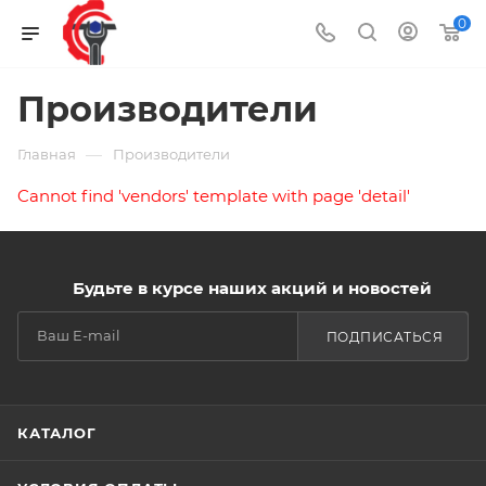
0
Производители
—
Главная
Производители
Cannot find 'vendors' template with page 'detail'
Будьте в курсе наших акций и новостей
ПОДПИСАТЬСЯ
КАТАЛОГ