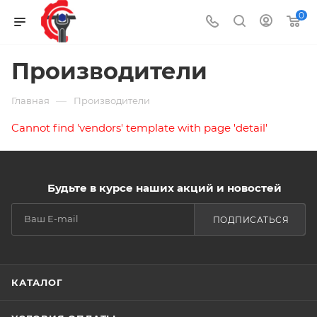
0
Производители
—
Главная
Производители
Cannot find 'vendors' template with page 'detail'
Будьте в курсе наших акций и новостей
ПОДПИСАТЬСЯ
КАТАЛОГ