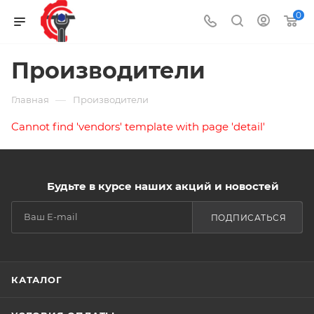
0
Производители
—
Главная
Производители
Cannot find 'vendors' template with page 'detail'
Будьте в курсе наших акций и новостей
ПОДПИСАТЬСЯ
КАТАЛОГ