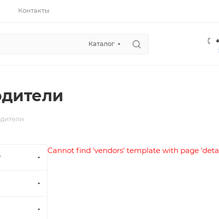
Контакты
Каталог
одители
дители
Cannot find 'vendors' template with page 'detai
т