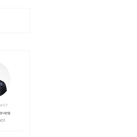
ДЖЕР
ачев
501