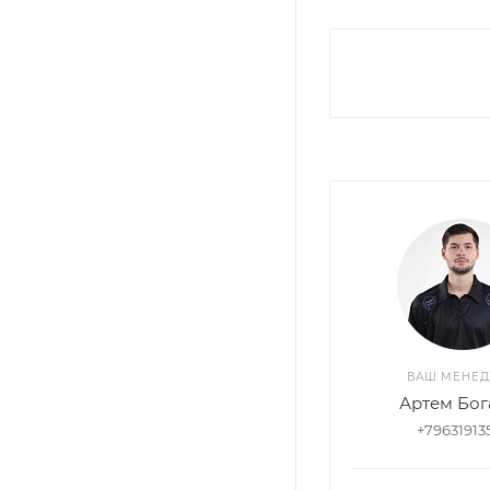
ВАШ МЕНЕ
Артем Бог
+79631913