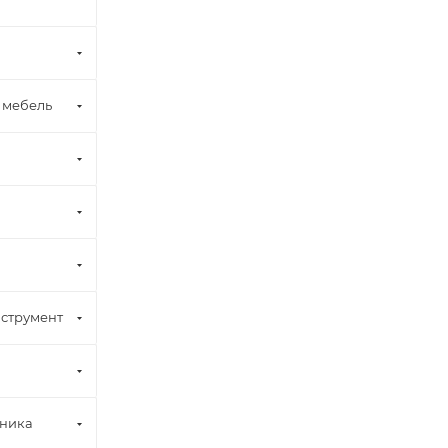
 мебель
струмент
хника