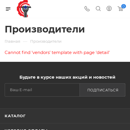
0
Производители
—
Главная
Производители
Cannot find 'vendors' template with page 'detail'
Будьте в курсе наших акций и новостей
ПОДПИСАТЬСЯ
КАТАЛОГ