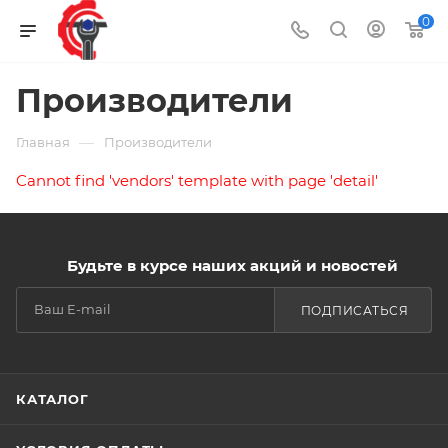
0
Производители
—
Главная
Производители
Cannot find 'vendors' template with page 'detail'
Будьте в курсе наших акций и новостей
ПОДПИСАТЬСЯ
КАТАЛОГ