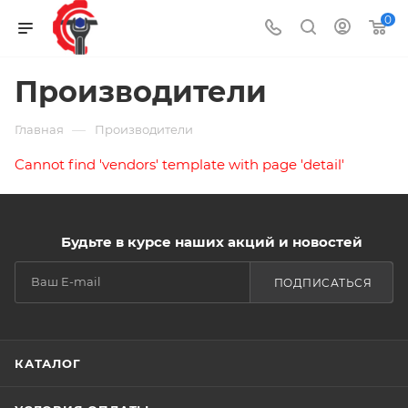
0
Производители
—
Главная
Производители
Cannot find 'vendors' template with page 'detail'
Будьте в курсе наших акций и новостей
ПОДПИСАТЬСЯ
КАТАЛОГ