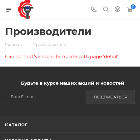
0
Производители
—
Главная
Производители
Cannot find 'vendors' template with page 'detail'
Будьте в курсе наших акций и новостей
ПОДПИСАТЬСЯ
КАТАЛОГ