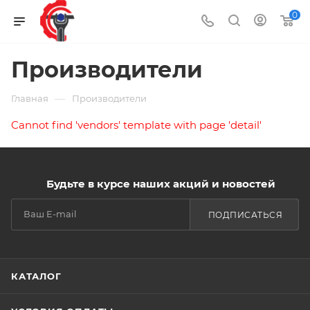
0
Производители
—
Главная
Производители
Cannot find 'vendors' template with page 'detail'
Будьте в курсе наших акций и новостей
ПОДПИСАТЬСЯ
КАТАЛОГ