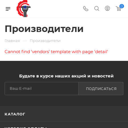
0
Производители
—
Главная
Производители
Cannot find 'vendors' template with page 'detail'
Будьте в курсе наших акций и новостей
ПОДПИСАТЬСЯ
КАТАЛОГ