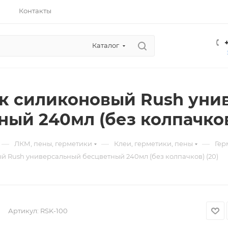
Контакты
Каталог
к силиконовый Rush уни
ный 240мл (без колпачков
—
—
—
ЛКМ, пены, герметики
Клеи, герметики, пены
Гер
й Rush универсальный бесцветный 240мл (без колпачков) (20)
Артикул:
RSK-100