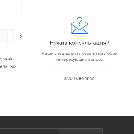
А
ДОСТАВКА
ДОПОЛНИТЕЛЬНО
Нужна консультация?
Наши специалисты ответят на любой
темой
интересующий вопрос
тельных
ЗАДАТЬ ВОПРОС
стей от
коробок,
вой
жавеющей
нной или
к,