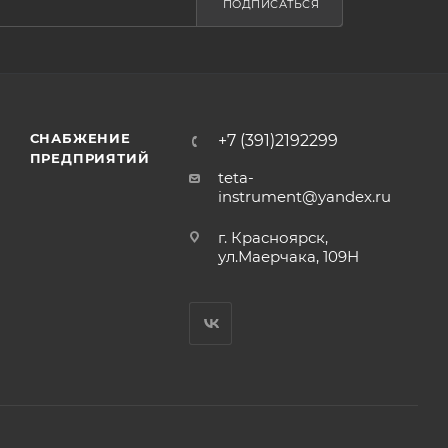
ПОДПИСАТЬСЯ
их и
СНАБЖЕНИЕ
+7 (391)2192299
ПРЕДПРИЯТИЙ
teta-
instrument@yandex.ru
г. Красноярск,
ул.Маерчака, 109Н
ль,
т +5°C до