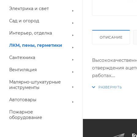
Электрика и свет
Сад и огород
Интерьер, отделка
ОПИСАНИЕ
ЛКМ, пены, герметики
Сантехника
Высококачественн
отверждения ацет
Вентиляция
работах.
Малярно-штукатурные
Предназначен для
инструменты
проникновения воз
кабельных канало
Автотовары
оборудования, си
Пожарное
монтажной пены о
оборудование
стали, анодирова
лакированной древ
Б
многим пластикам,