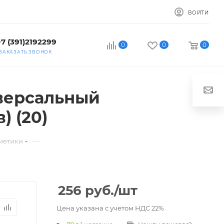
ВОЙТИ
+7 (391)2192299
0
0
0
ЗАКАЗАТЬ ЗВОНОК
версальный
) (20)
—
метики
256
руб.
/шт
Цена указана с учетом НДС 22%