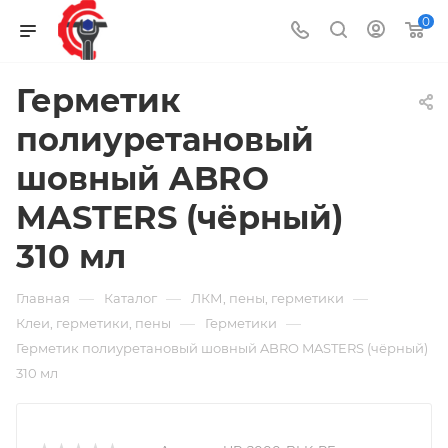
0
Герметик
полиуретановый
шовный ABRO
MASTERS (чёрный)
310 мл
—
—
—
Главная
Каталог
ЛКМ, пены, герметики
—
—
Клеи, герметики, пены
Герметики
Герметик полиуретановый шовный ABRO MASTERS (чёрный)
310 мл