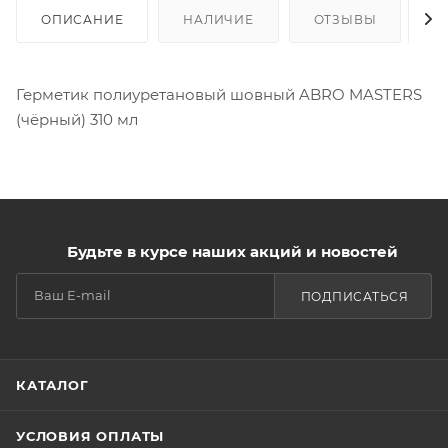
ОПИСАНИЕ
НАЛИЧИЕ
ОТЗЫВЫ
К
Герметик полиуретановый шовный ABRO MASTERS
(чёрный) 310 мл
Будьте в курсе наших акций и новостей
ПОДПИСАТЬСЯ
КАТАЛОГ
УСЛОВИЯ ОПЛАТЫ