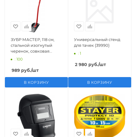
ЗУБР МАСТЕР, 118 см,
Универсальный стенд
стальной изогнутый
для тачек (39990)
черенок, совковая
: 1
лопата, тип ЛСП,
: 100
закаленное полотно
2 980
руб.
/шт
(39525)
989
руб.
/шт
В КОРЗИНУ
В КОРЗИНУ