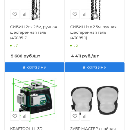
СИБИН 2т х 2.5м, ручная
СИБИН 1т х 2.5м, ручная
шестеренная таль
шестеренная таль
(43085-2)
(43085-1)
: 7
: 5
5 686
руб.
/шт
4 411
руб.
/шт
В КОРЗИНУ
В КОРЗИНУ
KRAFTOOL LL 3D,
ЗУБР МАСТЕР двойная