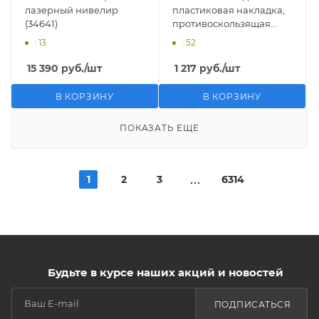
лазерный нивелир
пластиковая накладка,
(34641)
противоскользящая
поверхность,
: 13
: 52
наколенники защитные
(11525)
15 390
руб.
/шт
1 217
руб.
/шт
В КОРЗИНУ
В КОРЗИНУ
ПОКАЗАТЬ ЕЩЕ
1
2
3
6314
Будьте в курсе наших акций и новостей
ПОДПИСАТЬСЯ