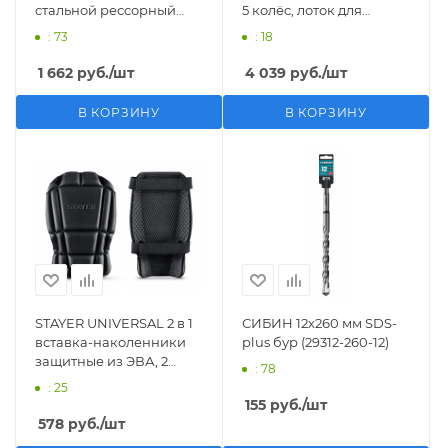
стальной рессорный
5 колёс, лоток для
степлер (4-31573)
инструментов, нагрузка
: 73
: 18
до 110кг, строительные
наколенники на
1 662
руб.
/шт
4 039
руб.
/шт
колёсах (11513)
В КОРЗИНУ
В КОРЗИНУ
STAYER UNIVERSAL 2 в 1
СИБИН 12х260 мм SDS-
вставка-наколенники
plus бур (29312-260-12)
защитные из ЭВА, 2
: 78
крепежных ремня (11197)
: 25
155
руб.
/шт
578
руб.
/шт