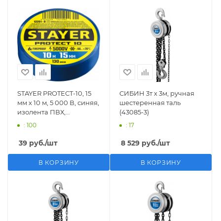
STAYER PROTECT-10, 15
СИБИН 3т х 3м, ручная
мм х 10 м, 5 000 В, синяя,
шестеренная таль
изолента ПВХ,
(43085-3)
Professional (12291-B)
: 100
: 17
39
руб.
/шт
8 529
руб.
/шт
В КОРЗИНУ
В КОРЗИНУ