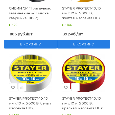
СИБИН СМ 11, хамелеон,
STAYER PROTECT-10, 15
затемнение 4/11, маска
мм х 10 м, 5 000 В,
сварщика (11063)
желтая, изолента ПВХ,
Professional (12291-Y)
: 22
: 100
805
руб.
/шт
39
руб.
/шт
В КОРЗИНУ
В КОРЗИНУ
STAYER PROTECT-10, 15
STAYER PROTECT-10, 15
мм х 10 м, 5 000 В, белая,
мм х 10 м, 5 000 В,
изолента ПВХ,
красная, изолента ПВХ,
Professional (12291-W)
Professional (12291-R)
: 100
: 100