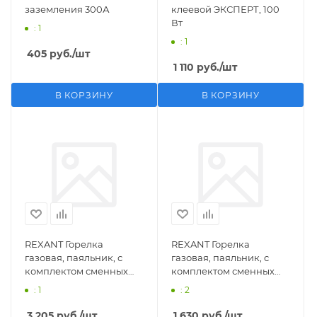
заземления 300А
клеевой ЭКСПЕРТ, 100
Вт
: 1
: 1
405
руб.
/шт
1 110
руб.
/шт
В КОРЗИНУ
В КОРЗИНУ
REXANT Горелка
REXANT Горелка
газовая, паяльник, с
газовая, паяльник, с
комплектом сменных
комплектом сменных
насадок, 11 предметов
насадок, 3 предмета
: 1
: 2
3 205
руб.
/шт
1 630
руб.
/шт