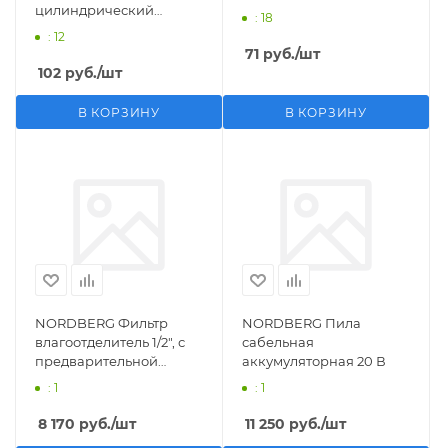
цилиндрический
: 18
M1/2">F1/4"
: 12
71
руб.
/шт
102
руб.
/шт
В КОРЗИНУ
В КОРЗИНУ
NORDBERG Фильтр
NORDBERG Пила
влагоотделитель 1/2", с
сабельная
предварительной
аккумуляторная 20 В
фильтрацией
: 1
: 1
8 170
руб.
/шт
11 250
руб.
/шт