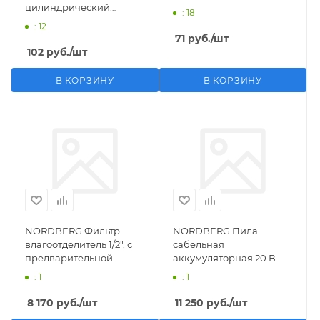
цилиндрический
: 18
M1/2">F1/4"
: 12
71
руб.
/шт
102
руб.
/шт
В КОРЗИНУ
В КОРЗИНУ
NORDBERG Фильтр
NORDBERG Пила
влагоотделитель 1/2", с
сабельная
предварительной
аккумуляторная 20 В
фильтрацией
: 1
: 1
8 170
руб.
/шт
11 250
руб.
/шт