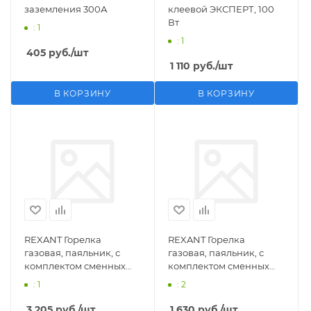
заземления 300А
клеевой ЭКСПЕРТ, 100
Вт
: 1
: 1
405
руб.
/шт
1 110
руб.
/шт
В КОРЗИНУ
В КОРЗИНУ
REXANT Горелка
REXANT Горелка
газовая, паяльник, с
газовая, паяльник, с
комплектом сменных
комплектом сменных
насадок, 11 предметов
насадок, 3 предмета
: 1
: 2
3 205
руб.
/шт
1 630
руб.
/шт