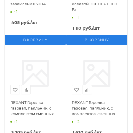
заземления 300А
клеевой ЭКСПЕРТ, 100
Вт
: 1
: 1
405
руб.
/шт
1 110
руб.
/шт
В КОРЗИНУ
В КОРЗИНУ
REXANT Горелка
REXANT Горелка
газовая, паяльник, с
газовая, паяльник, с
комплектом сменных
комплектом сменных
насадок, 11 предметов
насадок, 3 предмета
: 1
: 2
3 205
руб.
/шт
1 630
руб.
/шт