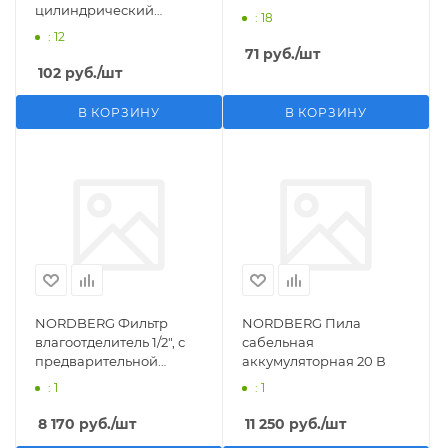
цилиндрический
: 18
M1/2">F1/4"
: 12
71
руб.
/шт
102
руб.
/шт
В КОРЗИНУ
В КОРЗИНУ
NORDBERG Фильтр
NORDBERG Пила
влагоотделитель 1/2", с
сабельная
предварительной
аккумуляторная 20 В
фильтрацией
: 1
: 1
8 170
руб.
/шт
11 250
руб.
/шт