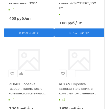
заземления 300А
клеевой ЭКСПЕРТ, 100
Вт
: 1
: 1
405
руб.
/шт
1 110
руб.
/шт
В КОРЗИНУ
В КОРЗИНУ
REXANT Горелка
REXANT Горелка
газовая, паяльник, с
газовая, паяльник, с
комплектом сменных
комплектом сменных
насадок, 11 предметов
насадок, 3 предмета
: 1
: 2
3 205
руб.
/шт
1 630
руб.
/шт