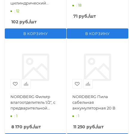
цилиндрический
: 18
M1/2">F1/4"
: 12
71
руб.
/шт
102
руб.
/шт
В КОРЗИНУ
В КОРЗИНУ
NORDBERG Фильтр
NORDBERG Пила
влагоотделитель 1/2", с
сабельная
предварительной
аккумуляторная 20 В
фильтрацией
: 1
: 1
8 170
руб.
/шт
11 250
руб.
/шт