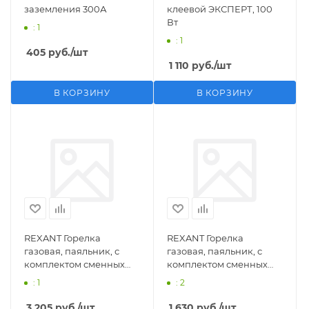
заземления 300А
клеевой ЭКСПЕРТ, 100
Вт
: 1
: 1
405
руб.
/шт
1 110
руб.
/шт
В КОРЗИНУ
В КОРЗИНУ
REXANT Горелка
REXANT Горелка
газовая, паяльник, с
газовая, паяльник, с
комплектом сменных
комплектом сменных
насадок, 11 предметов
насадок, 3 предмета
: 1
: 2
3 205
руб.
/шт
1 630
руб.
/шт