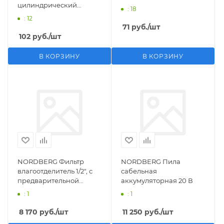
цилиндрический
: 18
M1/2">F1/4"
: 12
71
руб.
/шт
102
руб.
/шт
В КОРЗИНУ
В КОРЗИНУ
NORDBERG Фильтр
NORDBERG Пила
влагоотделитель 1/2", с
сабельная
предварительной
аккумуляторная 20 В
фильтрацией
: 1
: 1
8 170
руб.
/шт
11 250
руб.
/шт