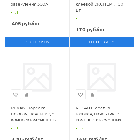
заземления 300А
клеевой ЭКСПЕРТ, 100
Вт
: 1
: 1
405
руб.
/шт
1 110
руб.
/шт
В КОРЗИНУ
В КОРЗИНУ
REXANT Горелка
REXANT Горелка
газовая, паяльник, с
газовая, паяльник, с
комплектом сменных
комплектом сменных
насадок, 11 предметов
насадок, 3 предмета
: 1
: 2
3 205
руб.
/шт
1 630
руб.
/шт