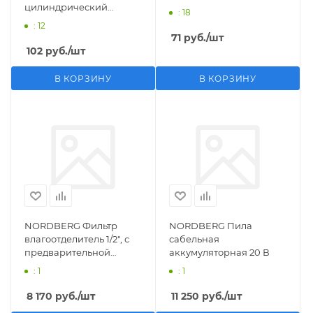
цилиндрический
: 18
M1/2">F1/4"
: 12
71
руб.
/шт
102
руб.
/шт
В КОРЗИНУ
В КОРЗИНУ
NORDBERG Фильтр
NORDBERG Пила
влагоотделитель 1/2", с
сабельная
предварительной
аккумуляторная 20 В
фильтрацией
: 1
: 1
8 170
руб.
/шт
11 250
руб.
/шт